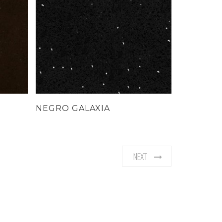
NEGRO GALAXIA
IVORY C
NEXT