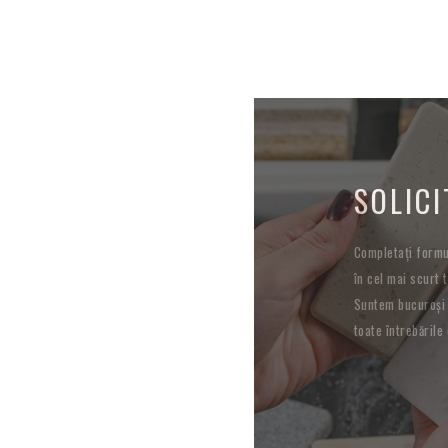
SOLICI
Completați formul
în cel mai scurt t
Suntem bucuroși 
toate întrebările 