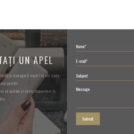
TAȚI UN APEL
arul și managerii noștri vă vor suna
imp posibil.
să vă ajutăm și să vă răspundem la
dvs.
Submit