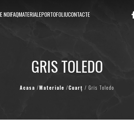
E NOI
FAQ
MATERIALE
PORTOFOLIU
CONTACTE
GRIS TOLEDO
Acasa
/
Materiale
/
Cuarț
/ Gris Toledo