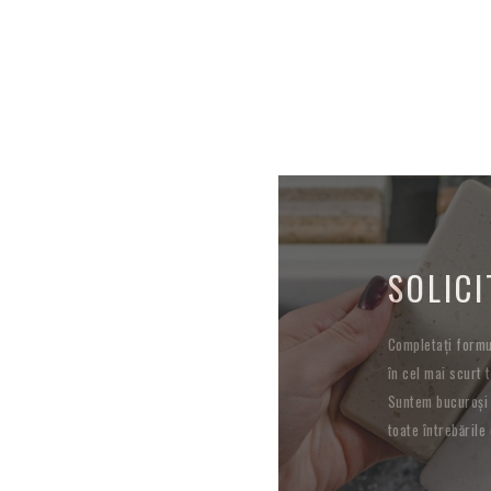
SOLICI
Completați formul
în cel mai scurt t
Suntem bucuroși 
toate întrebările 