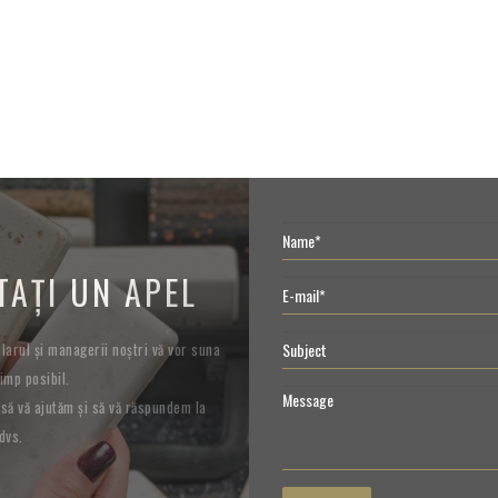
TAȚI UN APEL
arul și managerii noștri vă vor suna
imp posibil.
să vă ajutăm și să vă răspundem la
dvs.