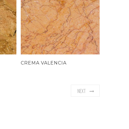
CREMA VALENCIA
RAIN FO
NEXT