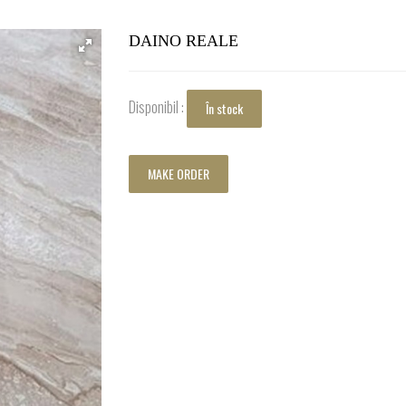
DAINO REALE
Disponibil :
În stock
MAKE ORDER