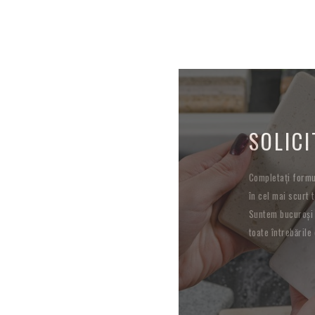
SOLICI
Completați formul
în cel mai scurt t
Suntem bucuroși 
toate întrebările 