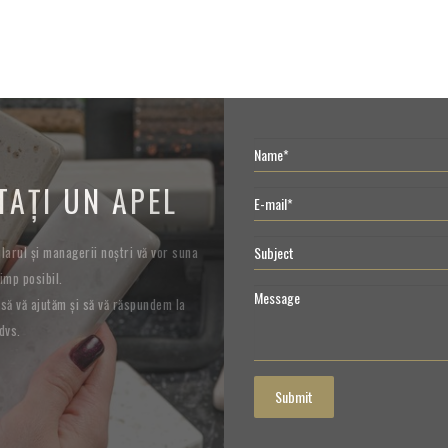
TAȚI UN APEL
arul și managerii noștri vă vor suna
imp posibil.
să vă ajutăm și să vă răspundem la
dvs.
Submit