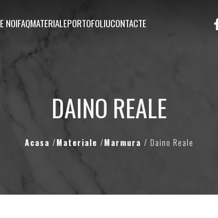
E NOI
FAQ
MATERIALE
PORTOFOLIU
CONTACTE
DAINO REALE
Acasa
/
Materiale
/
Marmura
/ Daino Reale